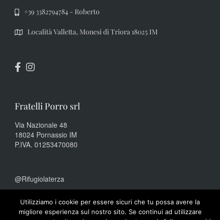
+39 3382794784 - Roberto
Località Valletta, Monesi di Triora 18025 IM
Fratelli Porro srl
Via Nazionale 48
18024 Pornassio IM
P.IVA. 01253470080
@Rifugiolaterza
Utilizziamo i cookie per essere sicuri che tu possa avere la
Codice CITR: 008061-RIF-0002
migliore esperienza sul nostro sito. Se continui ad utilizzare