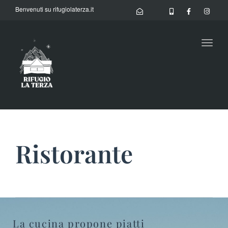
Benvenuti su rifugiolaterza.it
Toggl
naviga
Ristorante
La cucina propone piatti